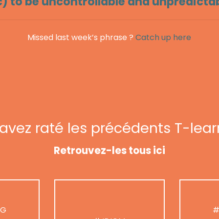
c) to be uncontrollable and unpredicta
Missed last week’s phrase ?
Catch up here
avez raté les précédents T-lear
Retrouvez-les tous ici
NG
#