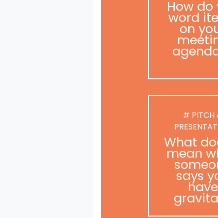
How do 
word it
on yo
meeti
agend
# PITCH
PRESENTAT
What doe
mean w
someo
says y
have
gravit