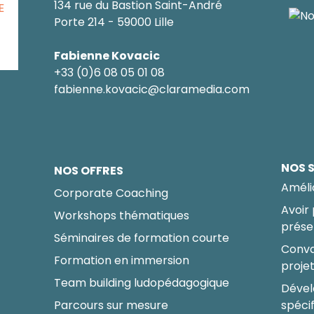
134 rue du Bastion Saint-André
E
Porte 214 - 59000 Lille
Fabienne Kovacic
+33 (0)6 08 05 01 08
fabienne.kovacic@claramedia.com
NOS 
NOS OFFRES
Améli
Corporate Coaching
Avoir
Workshops thématiques
prése
Séminaires de formation courte
Conva
Formation en immersion
proje
Team building ludopédagogique
Dével
Parcours sur mesure
spéci