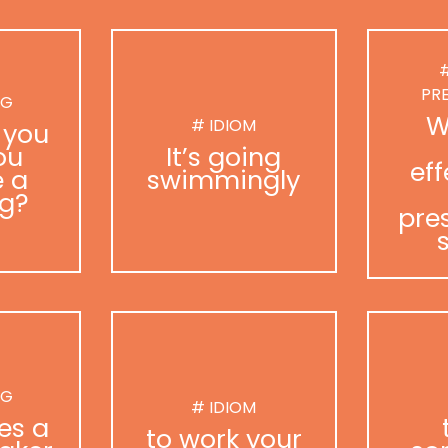
#
PR
NG
W
# IDIOM
 you
ou
It’s going
eff
 a
swimmingly
g?
pre
NG
# IDIOM
es a
to work your