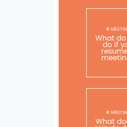
# MEETI
What do
do if y
resume
meetin
# MEETI
What do