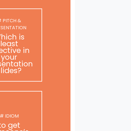
 PITCH &
ESENTATION
hich is
least
ective in
your
sentation
slides?
# IDIOM
to get