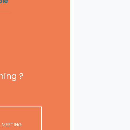
ble
ning ?
 MEETING