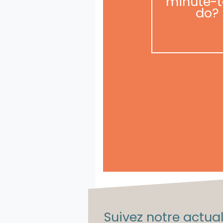
minute-t
do?
Suivez notre actuali