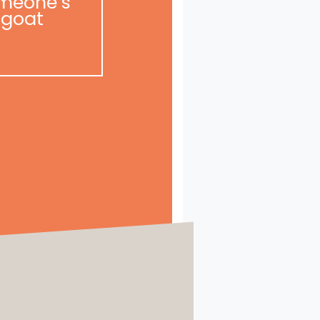
meone’s
goat