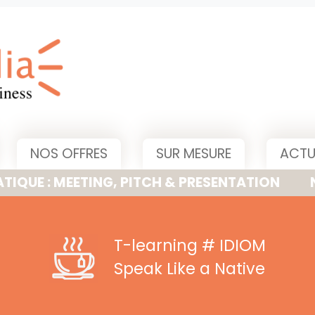
NOS OFFRES
SUR MESURE
ACTU
MEETING, PITCH & PRESENTATION
NOUVELLE
T-learning
# IDIOM
Speak Like a Native