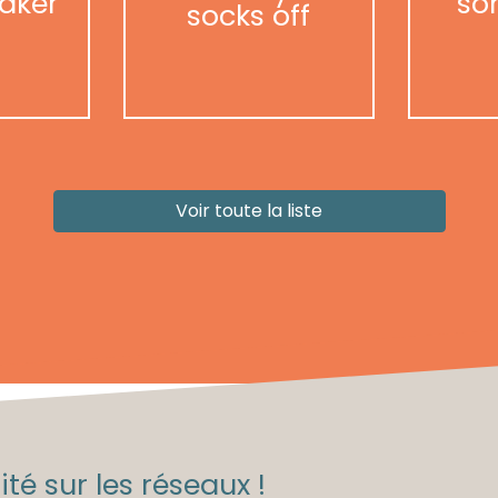
aker
so
socks off
Voir toute la liste
té sur les réseaux !