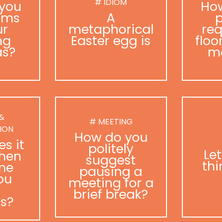
# IDIOM
you
Ho
ems
A
p
ur
metaphorical
req
ng
Easter egg is
floo
as?
m
 &
# MEETING
ION
How do you
s it
politely
Le
hen
suggest
thi
ne
pausing a
ou
meeting for a
brief break?
as?