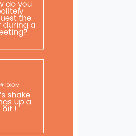
w do you
olitely
uest the
r during a
eeting?
# IDIOM
t’s shake
ngs up a
bit !