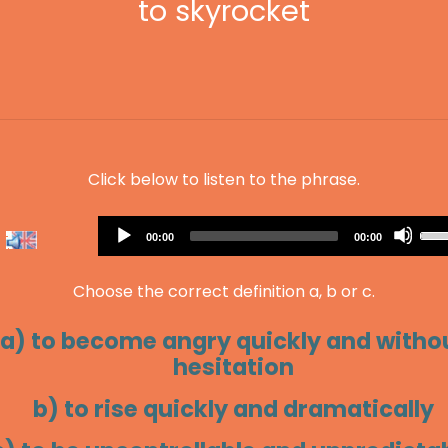
to skyrocket
Click below to listen to the phrase.
Audio
Us
Current
Total
00:00
00:00
Player
time
duration
Up
Arr
Choose the correct definition a, b or c.
key
to
a) to become angry quickly and witho
inc
hesitation
or
dec
b) to rise quickly and dramatically
vol