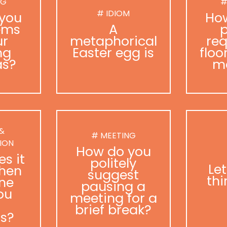
NG
#
# IDIOM
you
Ho
ems
A
p
ur
metaphorical
req
ng
Easter egg is
floo
as?
m
 &
# MEETING
ION
How do you
s it
politely
Le
hen
suggest
thi
ne
pausing a
ou
meeting for a
brief break?
as?