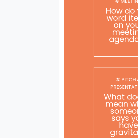
# MEETI
How do 
word it
on yo
meeti
agend
# PITCH
PRESENTAT
What doe
mean w
someo
says y
have
gravit