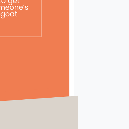
to get
meone’s
goat