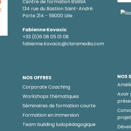
O
Centre de formation 8589A
134 rue du Bastion Saint-André
E
Porte 214 - 59000 Lille
Fabienne Kovacic
+33 (0)6 08 05 01 08
fabienne.kovacic@claramedia.com
NOS 
NOS OFFRES
Améli
Corporate Coaching
Avoir
Workshops thématiques
prése
Séminaires de formation courte
Conva
Formation en immersion
proje
Team building ludopédagogique
Dével