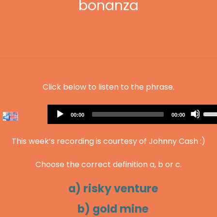
bonanza
Click below to listen to the phrase.
Audio
Us
Current
Total
00:00
00:00
Player
time
duration
Up
Arr
This week’s recording is courtesy of Johnny Cash :)
key
to
Choose the correct definition a, b or c.
inc
or
a) risky venture
dec
vol
b) gold mine