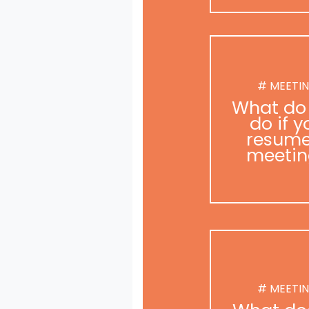
# MEETI
What do
do if y
resume
meetin
# MEETI