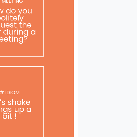
 MEETING
w do you
olitely
uest the
r during a
eeting?
# IDIOM
t’s shake
ngs up a
bit !