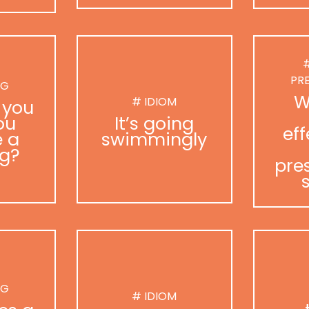
#
PR
NG
W
# IDIOM
 you
ou
It’s going
eff
 a
swimmingly
g?
pre
NG
# IDIOM