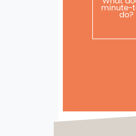
What do
minute-t
do?