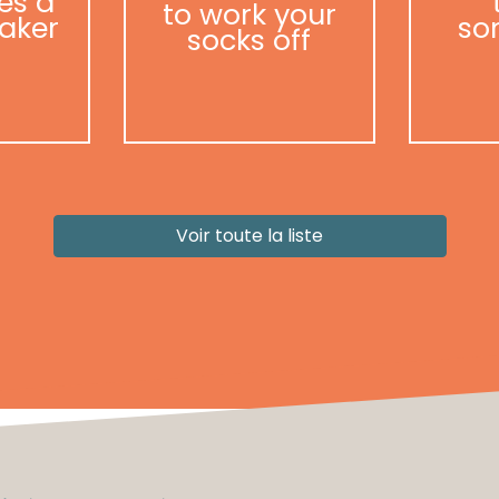
es a
to work your
aker
so
socks off
Voir toute la liste