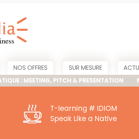
NOS OFFRES
SUR MESURE
ACTU
MEETING, PITCH & PRESENTATION
NOUVELLE
T-learning
# IDIOM
Speak Like a Native