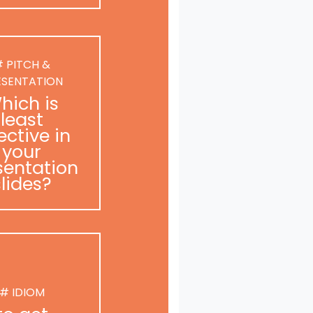
 PITCH &
ESENTATION
hich is
least
ective in
your
sentation
slides?
# IDIOM