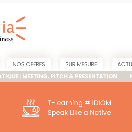
NOS OFFRES
SUR MESURE
ACTU
MEETING, PITCH & PRESENTATION
NOUVELLE
T-learning
# IDIOM
Speak Like a Native