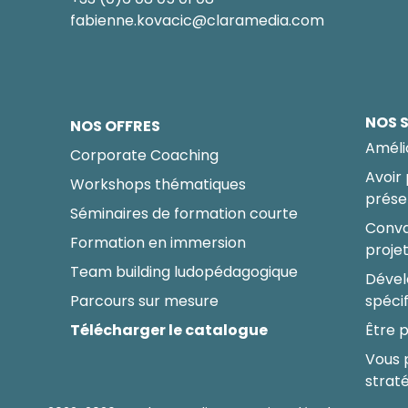
fabienne.kovacic@claramedia.com
NOS 
NOS OFFRES
Améli
Corporate Coaching
Avoir
Workshops thématiques
prése
Séminaires de formation courte
Conva
Formation en immersion
proje
Team building ludopédagogique
Dével
Parcours sur mesure
spéci
Télécharger le catalogue
Être p
Vous 
strat