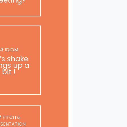
# IDIOM
t’s shake
ngs up a
bit !
 PITCH &
ESENTATION