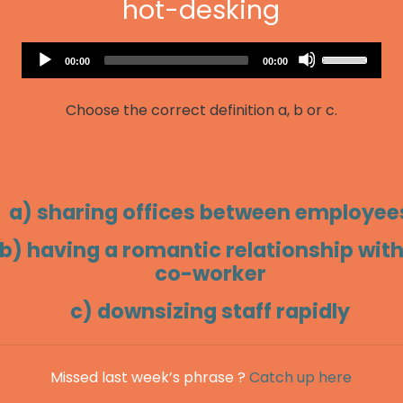
hot-desking
Audio
Use
Current
Total
00:00
00:00
Player
time
duration
Up/Down
Arrow
Choose the correct definition a, b or c.
keys
to
increase
or
decrease
a) sharing offices between employee
volume.
b) having a romantic relationship with
co-worker
c) downsizing staff rapidly
Missed last week’s phrase ?
Catch up here