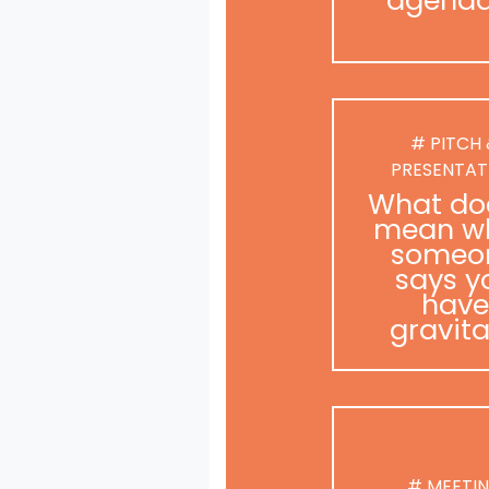
# PITCH
PRESENTAT
What doe
mean w
someo
says y
have
gravit
# MEETI