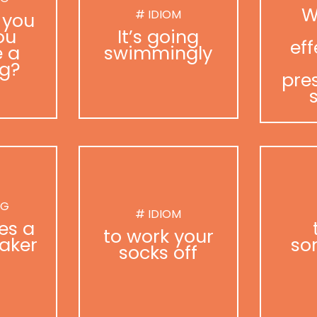
W
# IDIOM
 you
ou
It’s going
eff
 a
swimmingly
g?
pre
NG
# IDIOM
es a
to work your
aker
so
socks off