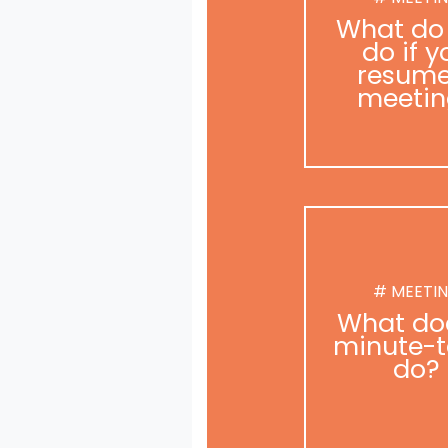
What do
do if y
resume
meetin
# MEETI
What do
minute-t
do?