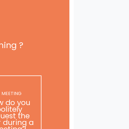
ning ?
 MEETING
w do you
olitely
uest the
r during a
eeting?