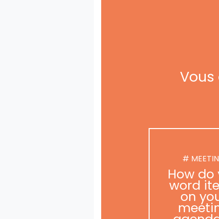
Vous 
# MEETI
How do 
word it
on yo
meeti
agend