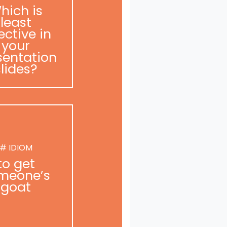
hich is
least
ective in
your
sentation
slides?
# IDIOM
to get
meone’s
goat