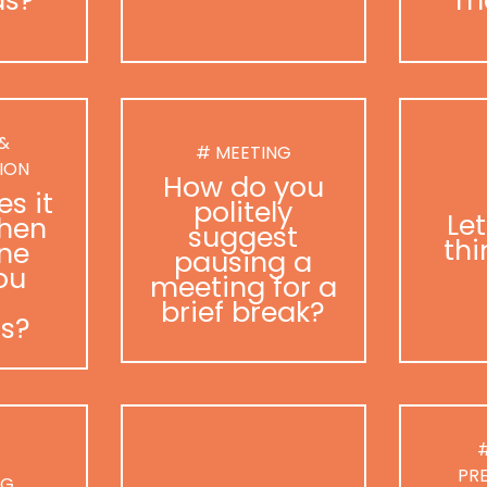
 &
# MEETING
ION
How do you
s it
politely
Le
hen
suggest
thi
ne
pausing a
ou
meeting for a
brief break?
as?
#
PR
NG