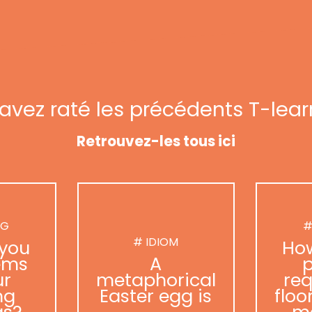
avez raté les précédents T-lear
Retrouvez-les tous ici
NG
#
# IDIOM
you
Ho
ems
A
p
ur
metaphorical
req
ng
Easter egg is
floo
as?
m