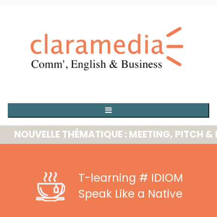
OUVELLE THÉMATIQUE : MEETING, PITCH & PRE
T-learning
# IDIOM
Speak Like a Native