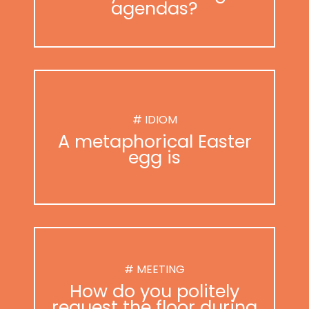
agendas?
# IDIOM
A metaphorical Easter
egg is
# MEETING
How do you politely
request the floor during