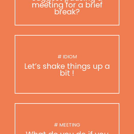
meeting for a brief
break?
# IDIOM
Let’s shake things up a
bit !
# MEETING