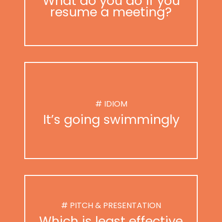
What do you do if you
resume a meeting?
# IDIOM
It’s going swimmingly
# PITCH & PRESENTATION
Which is least effective