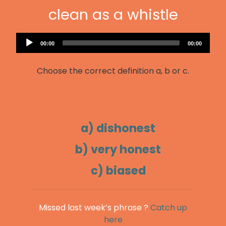
clean as a whistle
Audio
Current
Total
00:00
00:00
Player
time
duration
Choose the correct definition a, b or c.
a) dishonest
b) very honest
c) biased
Missed last week’s phrase ?
Catch up
here