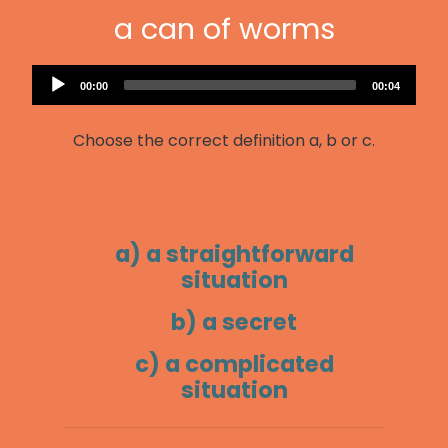
a can of worms
Audio
Current
Total
00:00
00:04
Player
time
duration
Choose the correct definition a, b or c.
a) a straightforward
situation
b) a secret
c) a complicated
situation