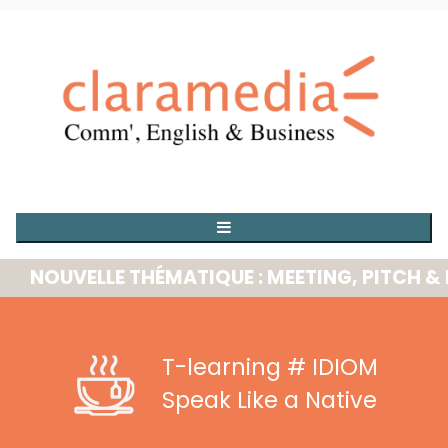
OUVELLE THÉMATIQUE : MEETING, PITCH & PRE
T-learning
# IDIOM
Speak Like a Native