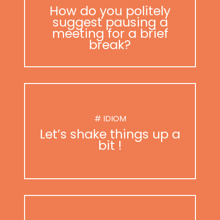
How do you politely
suggest pausing a
meeting for a brief
break?
# IDIOM
Let’s shake things up a
bit !