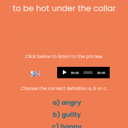
to be hot under the collar
Click below to listen to the phrase.
Audio
Current
Total
00:00
00:00
Player
time
duration
Choose the correct definition a, b or c.
a) angry
b) guilty
c) happy