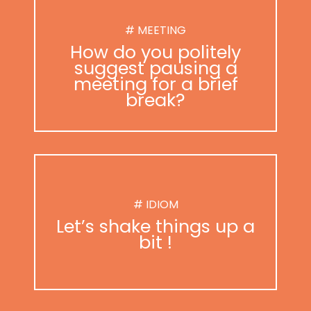
# MEETING
How do you politely
suggest pausing a
meeting for a brief
break?
# IDIOM
Let’s shake things up a
bit !