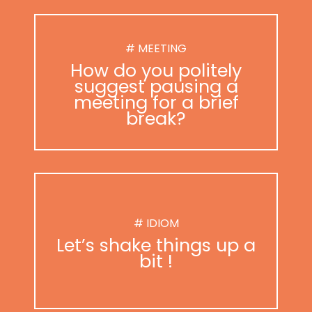
# MEETING
How do you politely
suggest pausing a
meeting for a brief
break?
# IDIOM
Let’s shake things up a
bit !