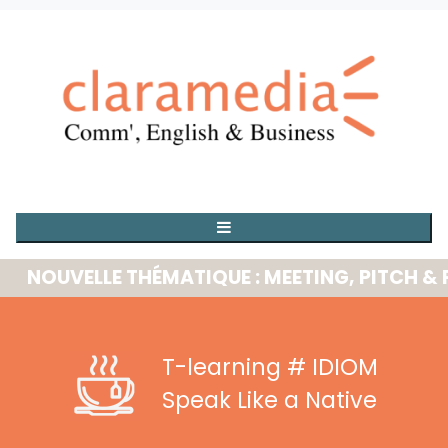
OUVELLE THÉMATIQUE : MEETING, PITCH & PRE
T-learning
# IDIOM
Speak Like a Native