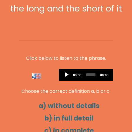
the long and the short of it
Click below to listen to the phrase.
Audio
Current
Total
00:00
00:00
Player
time
duration
Choose the correct definition a, b or c.
a) without details
b) in full detail
c) in complete