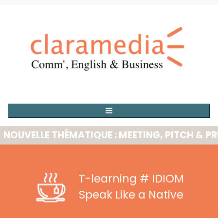
VELLE THÉMATIQUE : MEETING, PITCH & PRESE
T-learning
# IDIOM
Speak Like a Native