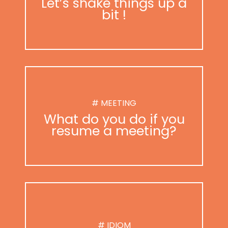
Let’s shake things up a
bit !
# MEETING
What do you do if you
resume a meeting?
# IDIOM