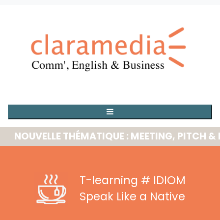
OUVELLE THÉMATIQUE : MEETING, PITCH & PRE
T-learning
# IDIOM
Speak Like a Native