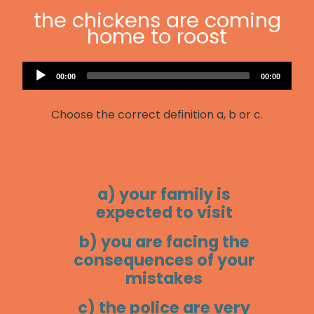
the chickens are coming
home to roost
Audio
Current
Total
00:00
00:00
Player
time
duration
Choose the correct definition a, b or c.
a) your family is
expected to visit
b) you are facing the
consequences of your
mistakes
c) the police are very