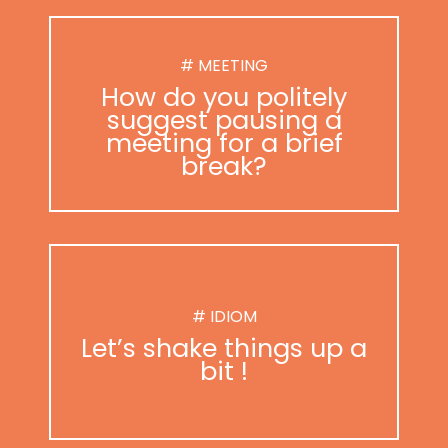
# MEETING
How do you politely
suggest pausing a
meeting for a brief
break?
# IDIOM
Let’s shake things up a
bit !