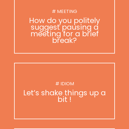
# MEETING
How do you politely
suggest pausing a
meeting for a brief
break?
# IDIOM
Let’s shake things up a
bit !