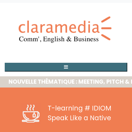
OUVELLE THÉMATIQUE : MEETING, PITCH & PRE
T-learning
# IDIOM
Speak Like a Native