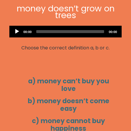
money doesn’t grow on
trees
Audio
Current
Total
00:00
00:00
Player
time
duration
Choose the correct definition a, b or c.
a) money can’t buy you
love
b) money doesn’t come
easy
c) money cannot buy
happiness