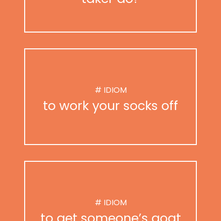
# IDIOM
to work your socks off
# IDIOM
to get someone’s goat