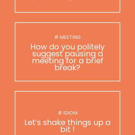
# MEETING
How do you politely
suggest pausing a
meeting for a brief
break?
# IDIOM
Let’s shake things up a
bit !