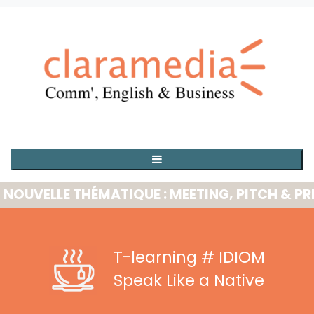
ELLE THÉMATIQUE : MEETING, PITCH & PRESE
T-learning
# IDIOM
Speak Like a Native