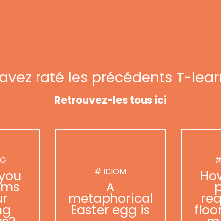
avez raté les précédents T-lear
Retrouvez-les tous ici
NG
#
# IDIOM
you
Ho
ems
A
p
ur
metaphorical
req
ng
Easter egg is
floo
as?
m