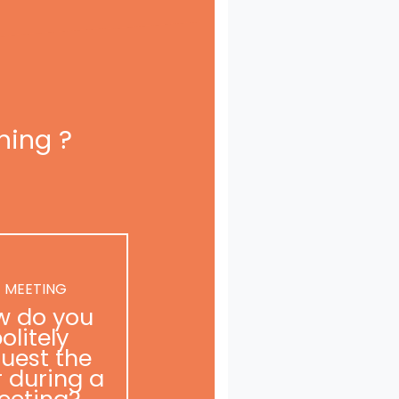
ning ?
 MEETING
w do you
olitely
uest the
r during a
eeting?