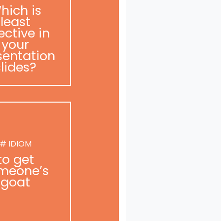
hich is
least
ective in
your
sentation
slides?
# IDIOM
to get
meone’s
goat