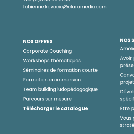
fabienne.kovacic@claramedia.com
NOS 
NOS OFFRES
Améli
Corporate Coaching
Avoir
Workshops thématiques
prése
Séminaires de formation courte
Conva
Formation en immersion
proje
Team building ludopédagogique
Dével
Parcours sur mesure
spéci
Télécharger le catalogue
Être p
Vous 
strat