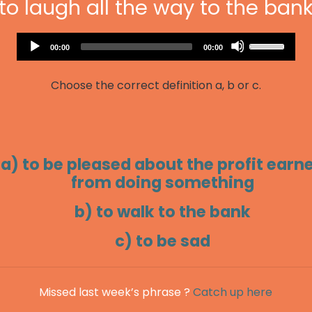
to laugh all the way to the ban
Audio
Use
Current
Total
00:00
00:00
Player
time
duration
Up/Down
Arrow
Choose the correct definition a, b or c.
keys
to
increase
or
decrease
a) to be pleased about the profit earn
volume.
from doing something
b) to walk to the bank
c) to be sad
Missed last week’s phrase ?
Catch up here