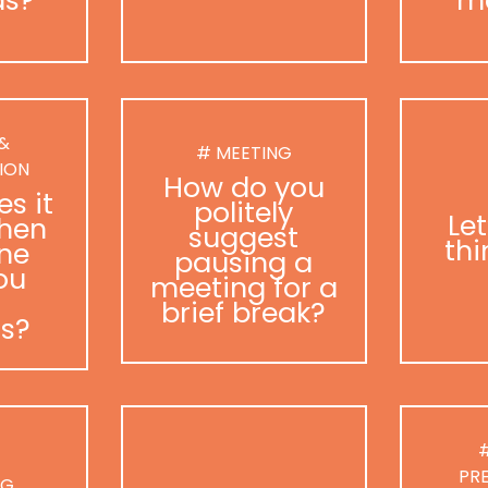
 &
# MEETING
ION
How do you
s it
politely
Le
hen
suggest
thi
ne
pausing a
ou
meeting for a
brief break?
as?
#
PR
NG