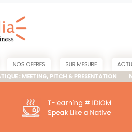
NOS OFFRES
SUR MESURE
ACTU
MEETING, PITCH & PRESENTATION
NOUVELLE
T-learning
# IDIOM
Speak Like a Native