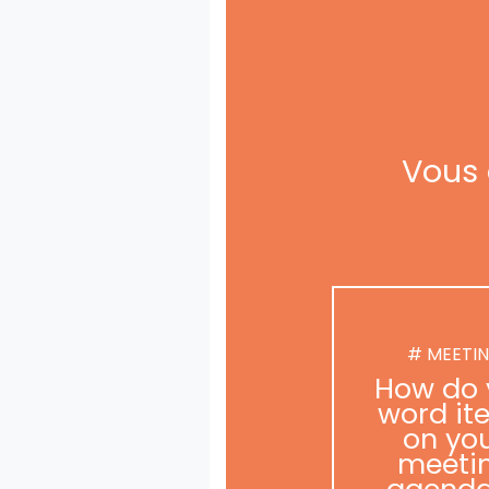
Vous 
# MEETI
How do 
word it
on yo
meeti
agend