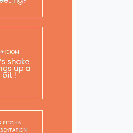
# IDIOM
t’s shake
ngs up a
bit !
 PITCH &
ESENTATION