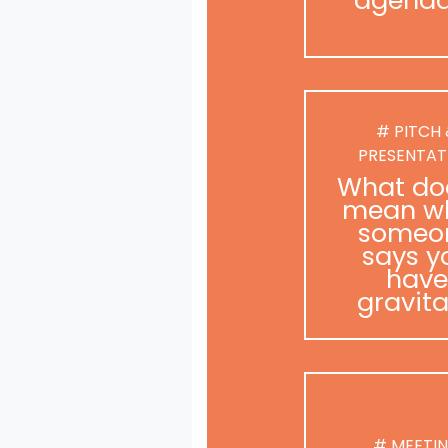
# PITCH
PRESENTAT
What doe
mean w
someo
says y
have
gravit
# MEETI