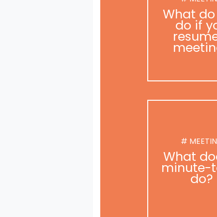
What do
do if y
resume
meetin
# MEETI
What do
minute-t
do?