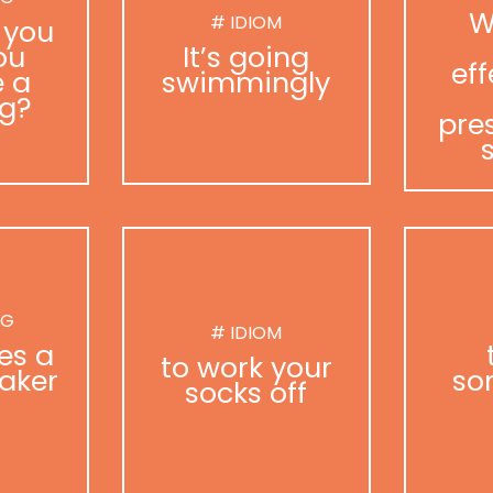
W
# IDIOM
 you
ou
It’s going
eff
 a
swimmingly
g?
pre
NG
# IDIOM
es a
to work your
aker
so
socks off