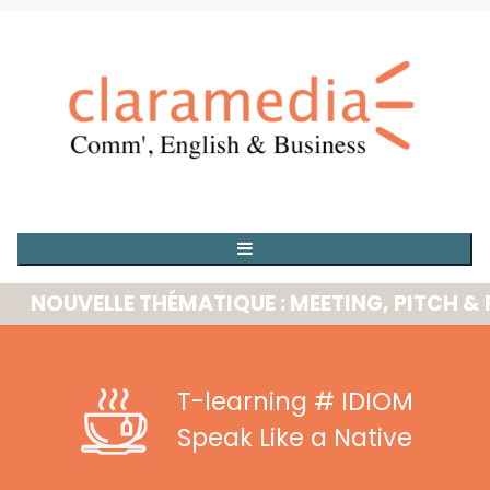
OUVELLE THÉMATIQUE : MEETING, PITCH & PRE
T-learning
# IDIOM
Speak Like a Native