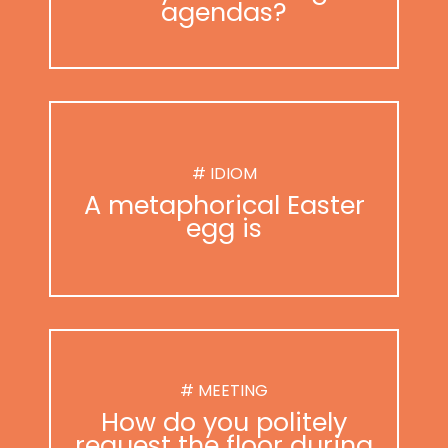
agendas?
# IDIOM
A metaphorical Easter
egg is
# MEETING
How do you politely
request the floor during