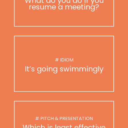
What do you do if you
resume a meeting?
# IDIOM
It’s going swimmingly
# PITCH & PRESENTATION
Which is least effective