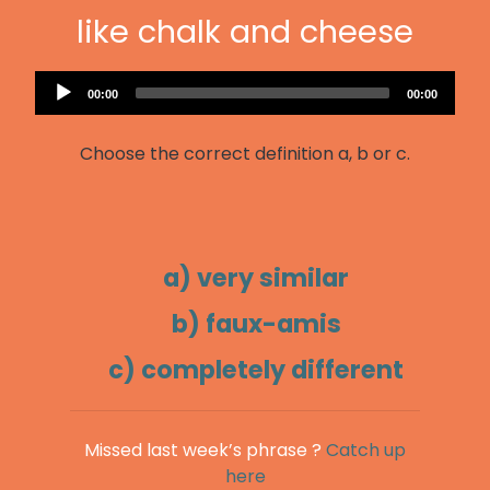
like chalk and cheese
Audio
Current
Total
00:00
00:00
Player
time
duration
Choose the correct definition a, b or c.
a) very similar
b) faux-amis
c) completely different
Missed last week’s phrase ?
Catch up
here