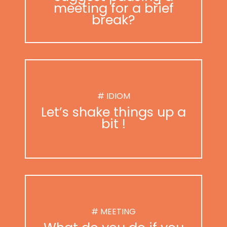
meeting for a brief
break?
# IDIOM
Let’s shake things up a
bit !
# MEETING