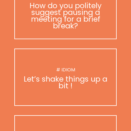
How do you politely
suggest pausing a
meeting for a brief
break?
# IDIOM
Let’s shake things up a
bit !