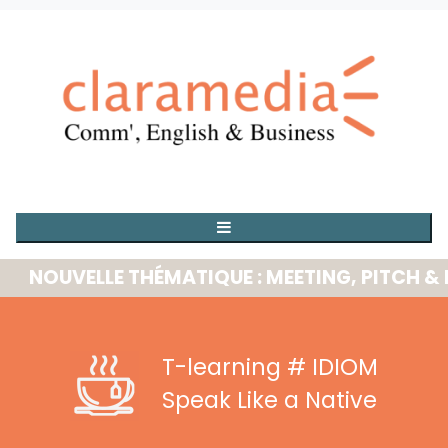
OUVELLE THÉMATIQUE : MEETING, PITCH & PRE
T-learning
# IDIOM
Speak Like a Native