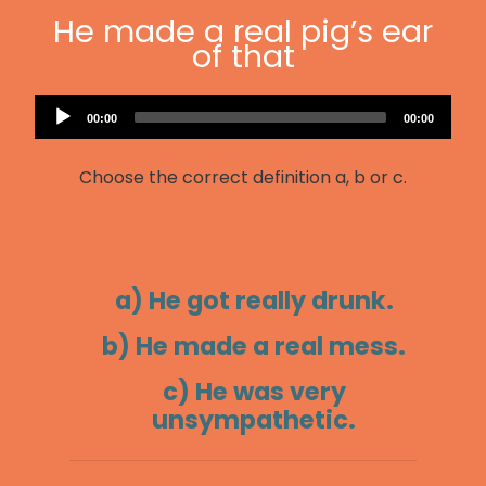
He made a real pig’s ear
of that
Audio
Current
Total
00:00
00:00
Player
time
duration
Choose the correct definition a, b or c.
a) He got really drunk.
b) He made a real mess.
c) He was very
unsympathetic.