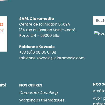
SARL Claramedia
CO
Centre de formation 8589A
134 rue du Bastion Saint-André
RE
Porte 214 - 59000 Lille
Fabienne Kovacic
+33 (0)6 08 05 01 08
fabienne.kovacic@claramedia.com
NOS S
lité
NOS OFFRES
Amélio
Corporate Coaching
Avoir 
Workshops thématiques
présen