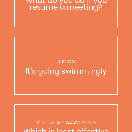
What do you do if you
resume a meeting?
# IDIOM
It’s going swimmingly
# PITCH & PRESENTATION
Which is least effective