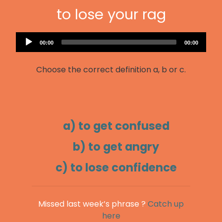
to lose your rag
Audio
Current
Total
00:00
00:00
Player
time
duration
Choose the correct definition a, b or c.
a) to get confused
b) to get angry
c) to lose confidence
Missed last week’s phrase ?
Catch up
here