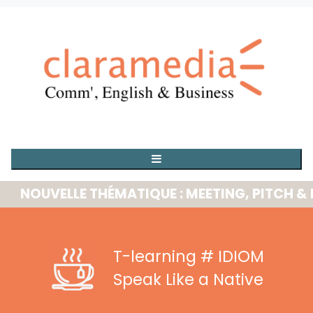
OUVELLE THÉMATIQUE : MEETING, PITCH & PRE
T-learning
# IDIOM
Speak Like a Native