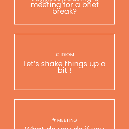
meeting for a brief
break?
# IDIOM
Let’s shake things up a
bit !
# MEETING