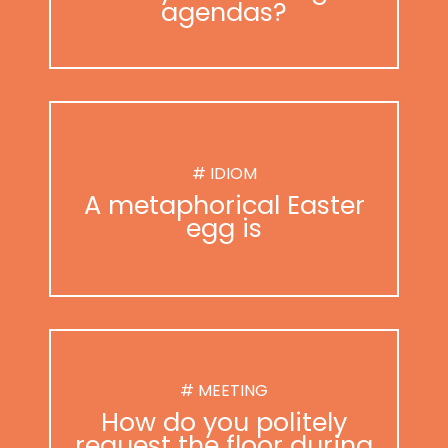
agendas?
# IDIOM
A metaphorical Easter
egg is
# MEETING
How do you politely
request the floor during