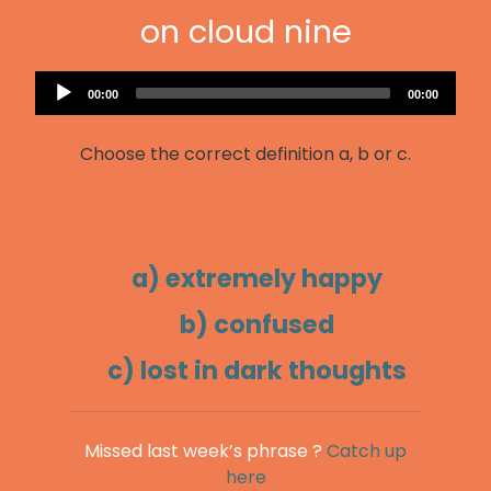
on cloud nine
Audio
Current
Total
00:00
00:00
Player
time
duration
Choose the correct definition a, b or c.
a) extremely happy
b) confused
c) lost in dark thoughts
Missed last week’s phrase ?
Catch up
here