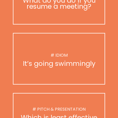
What do you do if you
resume a meeting?
# IDIOM
It’s going swimmingly
# PITCH & PRESENTATION
Which is least effective