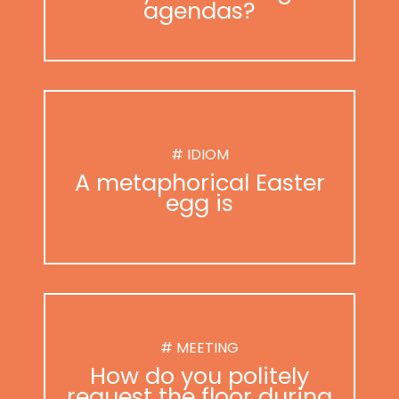
agendas?
# IDIOM
A metaphorical Easter
egg is
# MEETING
How do you politely
request the floor during