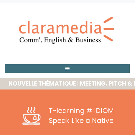
OUVELLE THÉMATIQUE : MEETING, PITCH & PRE
T-learning
# IDIOM
Speak Like a Native