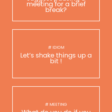
meeting for a brief
break?
# IDIOM
Let’s shake things up a
bit !
# MEETING