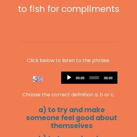
to fish for compliments
Click below to listen to the phrase.
Audio
Current
Total
00:00
00:00
Player
time
duration
Choose the correct definition a, b or c.
a) to try and make
someone feel good about
themselves