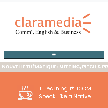
VELLE THÉMATIQUE : MEETING, PITCH & PRESE
T-learning
# IDIOM
Speak Like a Native