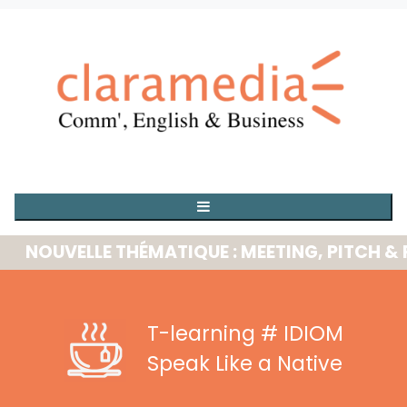
OUVELLE THÉMATIQUE : MEETING, PITCH & PRE
T-learning
# IDIOM
Speak Like a Native