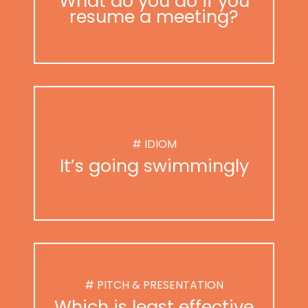
What do you do if you
resume a meeting?
# IDIOM
It’s going swimmingly
# PITCH & PRESENTATION
Which is least effective