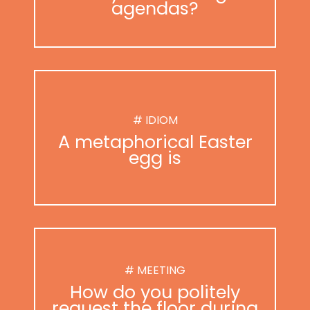
agendas?
# IDIOM
A metaphorical Easter
egg is
# MEETING
How do you politely
request the floor during