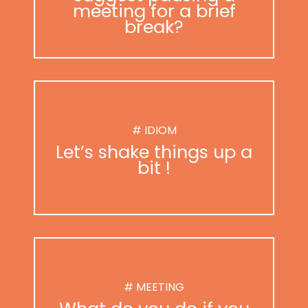
meeting for a brief
break?
# IDIOM
Let’s shake things up a
bit !
# MEETING