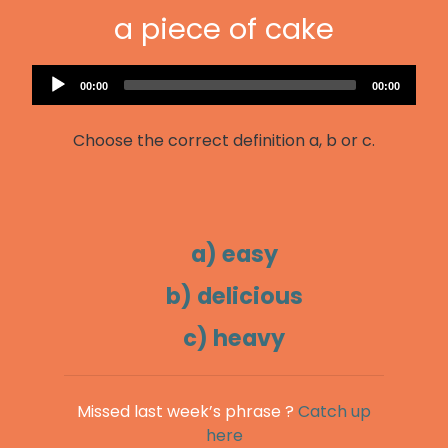
a piece of cake
Audio
Current
Total
00:00
00:00
Player
time
duration
Choose the correct definition a, b or c.
a) easy
b) delicious
c) heavy
Missed last week’s phrase ?
Catch up
here