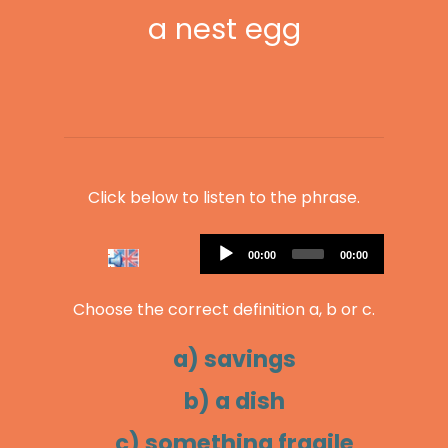
a nest egg
Click below to listen to the phrase.
Audio
Current
Total
00:00
00:00
Player
time
duration
Choose the correct definition a, b or c.
a) savings
b) a dish
c) something fragile