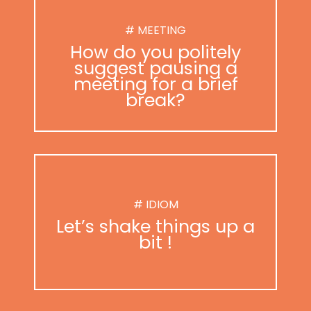
# MEETING
How do you politely
suggest pausing a
meeting for a brief
break?
# IDIOM
Let’s shake things up a
bit !