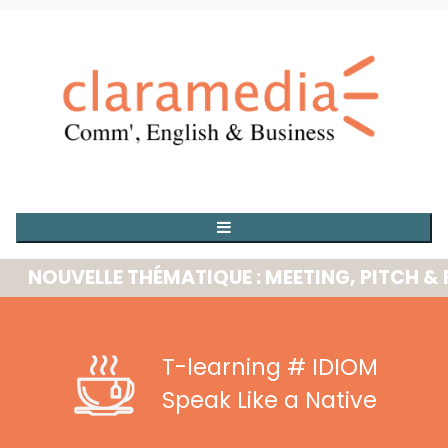
OUVELLE THÉMATIQUE : MEETING, PITCH & PRE
T-learning
# IDIOM
Speak Like a Native