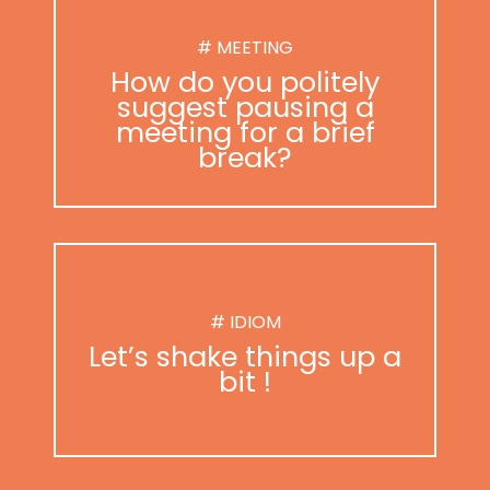
# MEETING
How do you politely
suggest pausing a
meeting for a brief
break?
# IDIOM
Let’s shake things up a
bit !