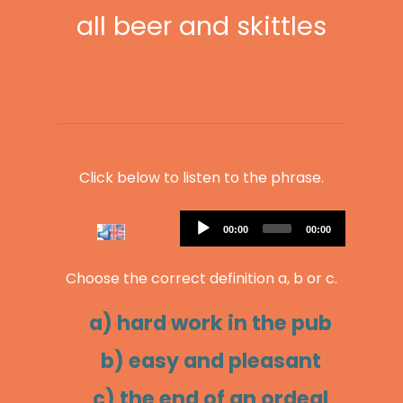
all beer and skittles
Click below to listen to the phrase.
Audio
Current
Total
00:00
00:00
Player
time
duration
Choose the correct definition a, b or c.
a) hard work in the pub
b) easy and pleasant
c) the end of an ordeal