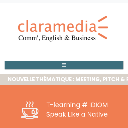
OUVELLE THÉMATIQUE : MEETING, PITCH & PRE
T-learning
# IDIOM
Speak Like a Native