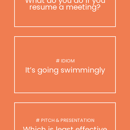
What do you do if you
resume a meeting?
# IDIOM
It’s going swimmingly
# PITCH & PRESENTATION
Which is least effective