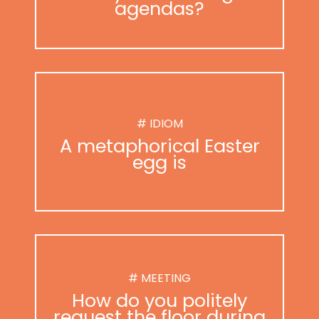
agendas?
# IDIOM
A metaphorical Easter
egg is
# MEETING
How do you politely
request the floor during