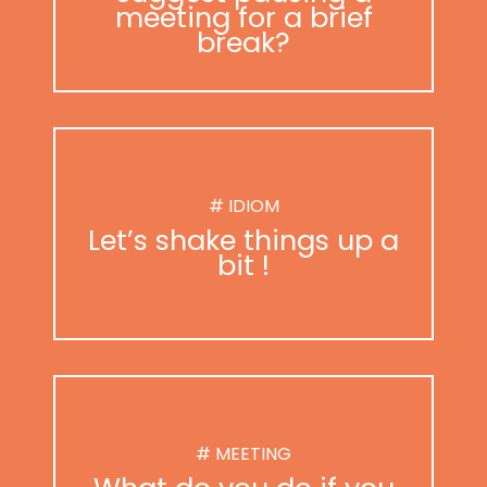
meeting for a brief
break?
# IDIOM
Let’s shake things up a
bit !
# MEETING