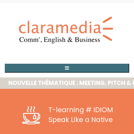
OUVELLE THÉMATIQUE : MEETING, PITCH & PRE
T-learning
# IDIOM
Speak Like a Native