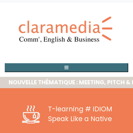
OUVELLE THÉMATIQUE : MEETING, PITCH & PRE
T-learning
# IDIOM
Speak Like a Native