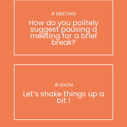
# MEETING
How do you politely
suggest pausing a
meeting for a brief
break?
# IDIOM
Let’s shake things up a
bit !