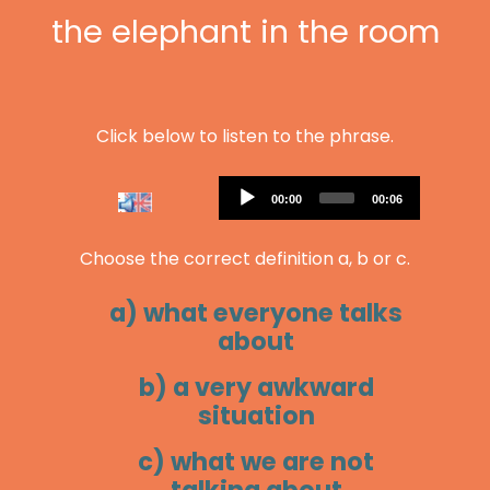
the elephant in the room
Click below to listen to the phrase.
Audio
Current
Total
00:00
00:06
Player
time
duration
Choose the correct definition a, b or c.
a) what everyone talks
about
b) a very awkward
situation
c) what we are not