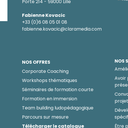
Porte 214 - 59000 Lille
Fabienne Kovacic
+33 (0)6 08 05 01 08
fabienne.kovacic@claramedia.com
NOS 
NOS OFFRES
Améli
Corporate Coaching
Avoir
Workshops thématiques
prése
Séminaires de formation courte
Conva
Formation en immersion
proje
Team building ludopédagogique
Dével
Parcours sur mesure
spéci
Télécharger le catalogue
Être p