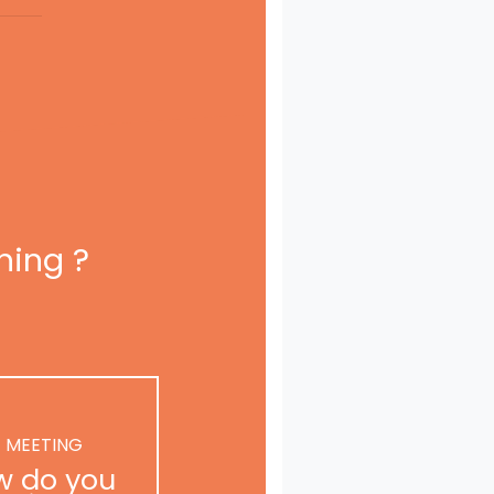
ning ?
 MEETING
w do you