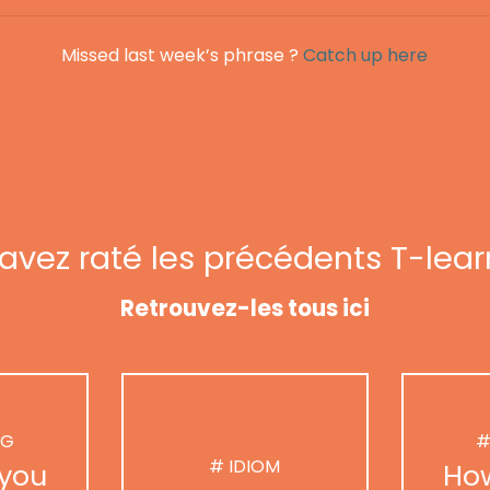
Missed last week’s phrase ?
Catch up here
avez raté les précédents T-lear
Retrouvez-les tous ici
NG
#
# IDIOM
you
Ho