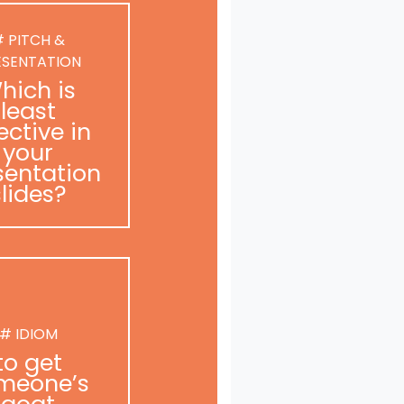
 PITCH &
ESENTATION
hich is
least
ective in
your
sentation
slides?
# IDIOM
to get
meone’s
goat