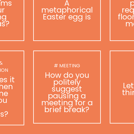
ems
A
p
ur
metaphorical
req
ng
Easter egg is
floo
as?
m
 &
# MEETING
ION
How do you
s it
politely
Le
hen
suggest
thi
ne
pausing a
ou
meeting for a
brief break?
as?