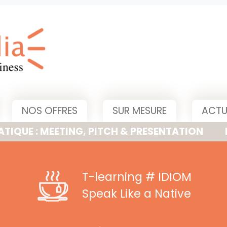
NOS OFFRES
SUR MESURE
ACTU
MEETING, PITCH & PRESENTATION
NOUVELLE
T-learning
# IDIOM
Speak Like a Native