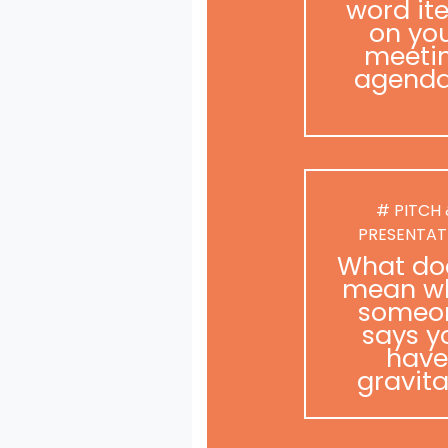
word it
on yo
meeti
agend
# PITCH
PRESENTAT
What doe
mean w
someo
says y
have
gravit