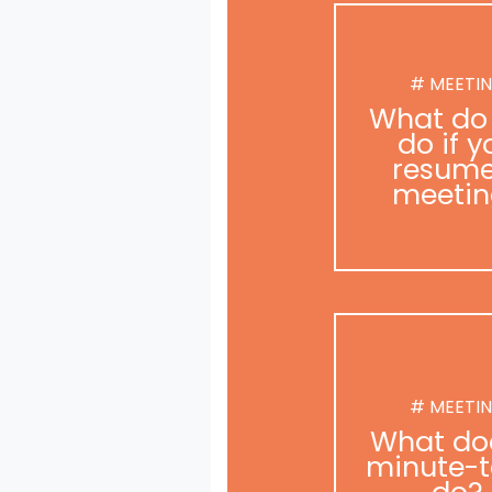
# MEETI
What do
do if y
resume
meetin
# MEETI
What do
minute-t
do?