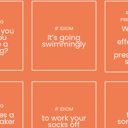
#
PR
NG
W
# IDIOM
 you
ou
It’s going
eff
 a
swimmingly
g?
pre
NG
# IDIOM
es a
to work your
aker
so
socks off