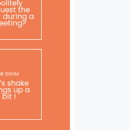
olitely
uest the
r during a
eeting?
# IDIOM
t’s shake
ngs up a
bit !