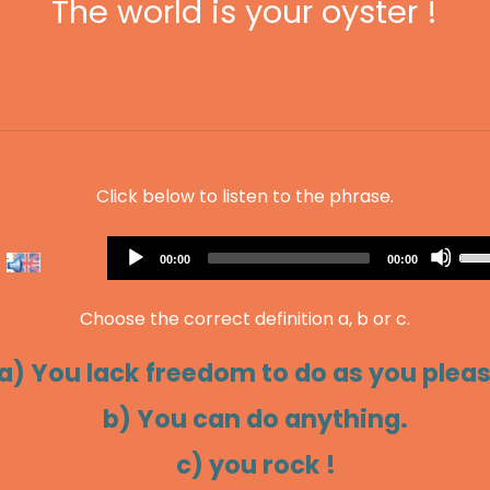
The world is your oyster !
Click below to listen to the phrase.
Audio
Us
Current
Total
00:00
00:00
Player
time
duration
Up
Arr
Choose the correct definition a, b or c.
key
to
a) You lack freedom to do as you pleas
inc
or
b) You can do anything.
dec
c) you rock !
vol