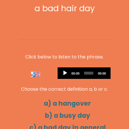
a bad hair day
Click below to listen to the phrase.
Audio
Current
Total
00:00
00:00
Player
time
duration
Choose the correct definition a, b or c.
a) a hangover
b) a busy day
c) a bad day in general