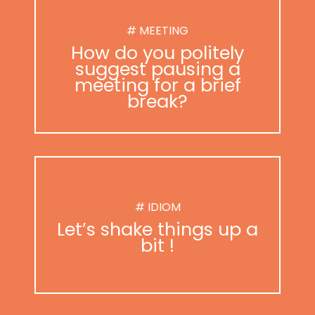
# MEETING
How do you politely
suggest pausing a
meeting for a brief
break?
# IDIOM
Let’s shake things up a
bit !