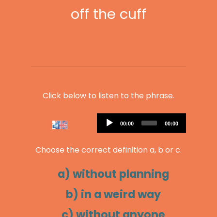
off the cuff
Click below to listen to the phrase.
Audio
Current
Total
00:00
00:00
Player
time
duration
Choose the correct definition a, b or c.
a) without planning
b) in a weird way
c) without anyone