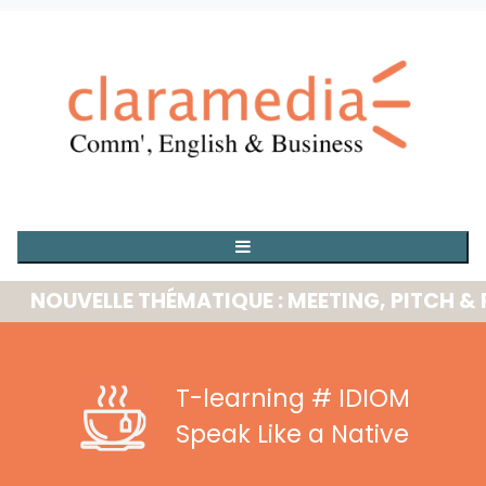
OUVELLE THÉMATIQUE : MEETING, PITCH & PRE
T-learning
# IDIOM
Speak Like a Native