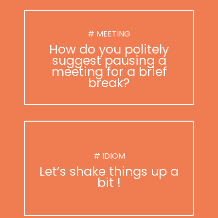
# MEETING
How do you politely
suggest pausing a
meeting for a brief
break?
# IDIOM
Let’s shake things up a
bit !