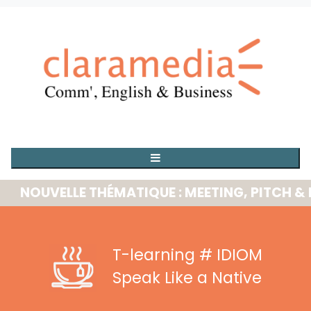
OUVELLE THÉMATIQUE : MEETING, PITCH & PRE
T-learning
# IDIOM
Speak Like a Native