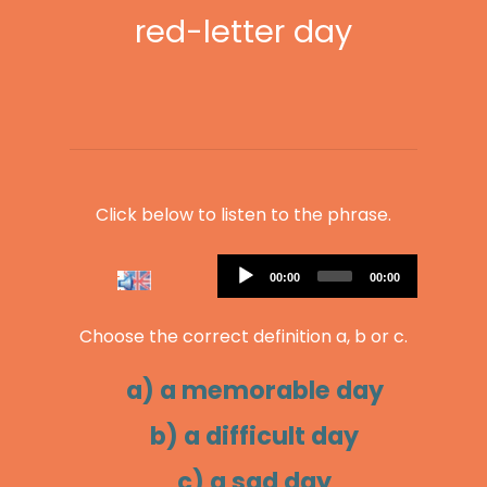
red-letter day
Click below to listen to the phrase.
Audio
Current
Total
00:00
00:00
Player
time
duration
Choose the correct definition a, b or c.
a) a memorable day
b) a difficult day
c) a sad day