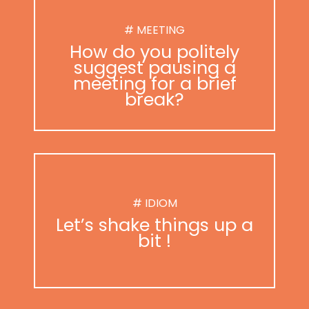
# MEETING
How do you politely
suggest pausing a
meeting for a brief
break?
# IDIOM
Let’s shake things up a
bit !