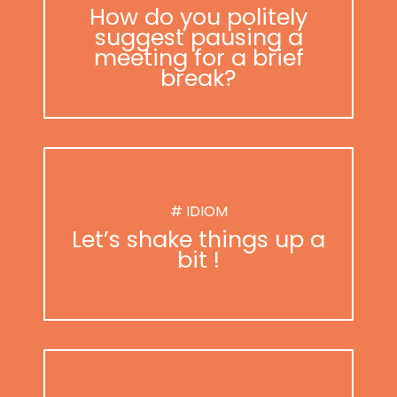
How do you politely
suggest pausing a
meeting for a brief
break?
# IDIOM
Let’s shake things up a
bit !