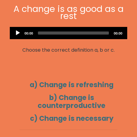
A change is as good as a
rest
Audio
Current
Total
00:00
00:00
Player
time
duration
Choose the correct definition a, b or c.
a) Change is refreshing
b) Change is
counterproductive
c) Change is necessary