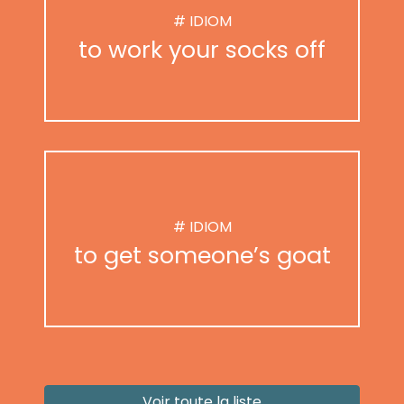
# IDIOM
to work your socks off
# IDIOM
to get someone’s goat
Voir toute la liste