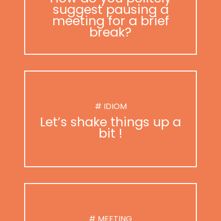
suggest pausing a
meeting for a brief
break?
# IDIOM
Let’s shake things up a
bit !
# MEETING