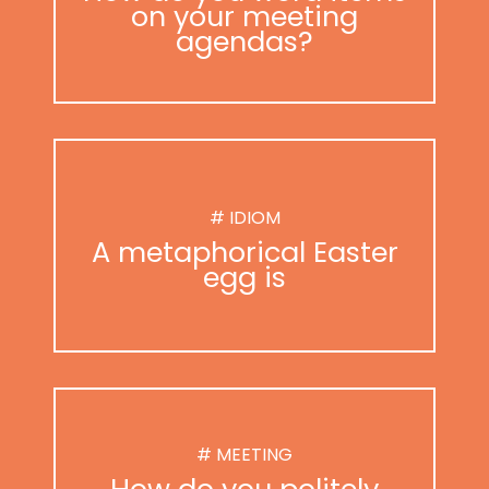
on your meeting
agendas?
# IDIOM
A metaphorical Easter
egg is
# MEETING
How do you politely