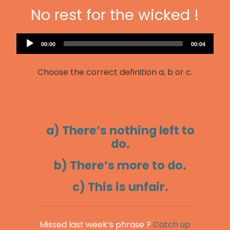
No rest for the wicked !
Audio
Current
Total
00:00
00:04
Player
time
duration
Choose the correct definition a, b or c.
a) There’s nothing left to
do.
b) There’s more to do.
c) This is unfair.
Missed last week’s phrase ?
Catch up