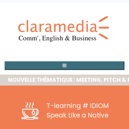
OUVELLE THÉMATIQUE : MEETING, PITCH & PRE
T-learning
# IDIOM
Speak Like a Native