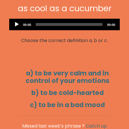
as cool as a cucumber
Audio
Current
Total
00:00
00:00
Player
time
duration
Choose the correct definition a, b or c.
a) to be very calm and in
control of your emotions
b) to be cold-hearted
c) to be in a bad mood
Missed last week’s phrase ?
Catch up