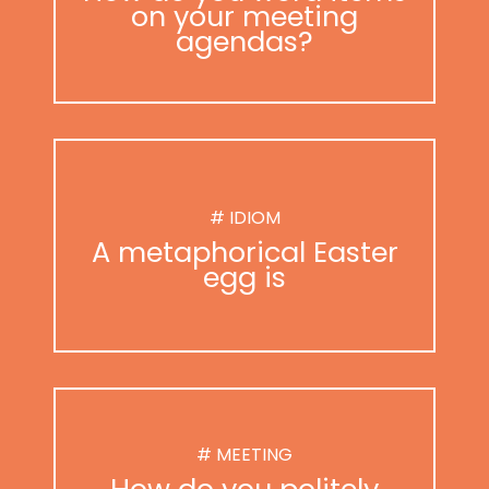
on your meeting
agendas?
# IDIOM
A metaphorical Easter
egg is
# MEETING
How do you politely