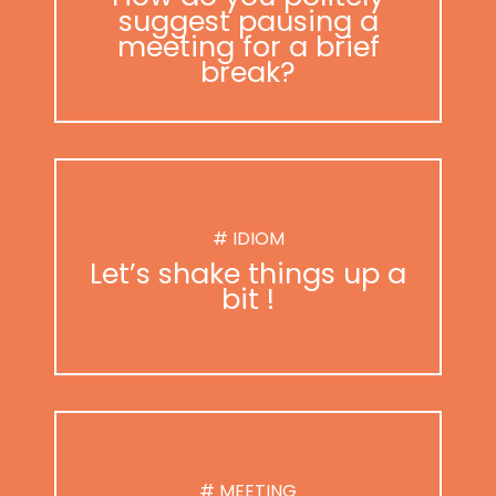
suggest pausing a
meeting for a brief
break?
# IDIOM
Let’s shake things up a
bit !
# MEETING