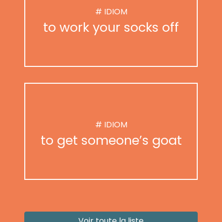
# IDIOM
to work your socks off
# IDIOM
to get someone’s goat
Voir toute la liste