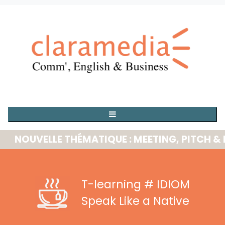
OUVELLE THÉMATIQUE : MEETING, PITCH & PRE
T-learning
# IDIOM
Speak Like a Native