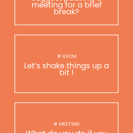
meeting for a brief
break?
# IDIOM
Let’s shake things up a
bit !
# MEETING