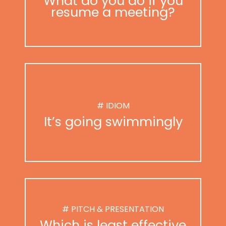
What do you do if you
resume a meeting?
# IDIOM
It’s going swimmingly
# PITCH & PRESENTATION
Which is least effective