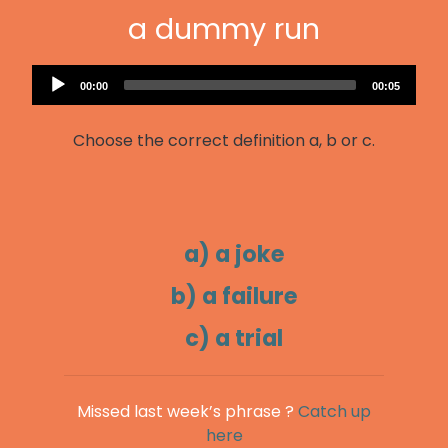
a dummy run
Audio
Current
Total
00:00
00:05
Player
time
duration
Choose the correct definition a, b or c.
a) a joke
b) a failure
c) a trial
Missed last week’s phrase ?
Catch up
here