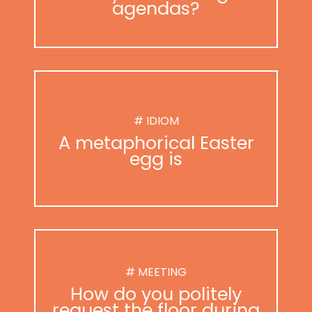
agendas?
# IDIOM
A metaphorical Easter
egg is
# MEETING
How do you politely
request the floor during