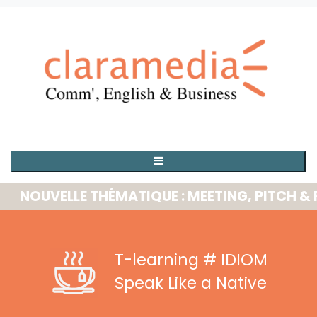
OUVELLE THÉMATIQUE : MEETING, PITCH & PRE
T-learning
# IDIOM
Speak Like a Native