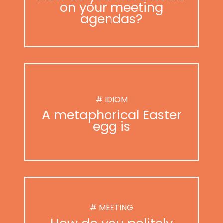
on your meeting
agendas?
# IDIOM
A metaphorical Easter
egg is
# MEETING
How do you politely