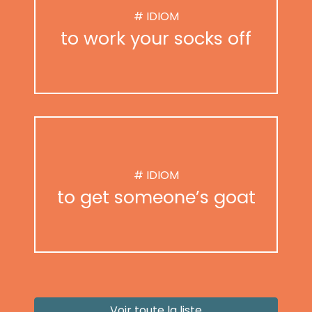
# IDIOM
to work your socks off
# IDIOM
to get someone’s goat
Voir toute la liste