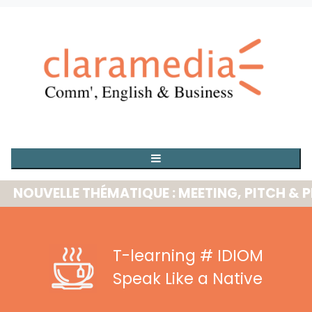
UVELLE THÉMATIQUE : MEETING, PITCH & PRES
T-learning
# IDIOM
Speak Like a Native