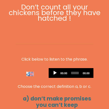
Don’t count all your
chickens before they have
hatched !
Click below to listen to the phrase.
Audio
Current
Total
00:00
00:00
Player
time
duration
Choose the correct definition a, b or c.
a) don’t make promises
you can’t keep