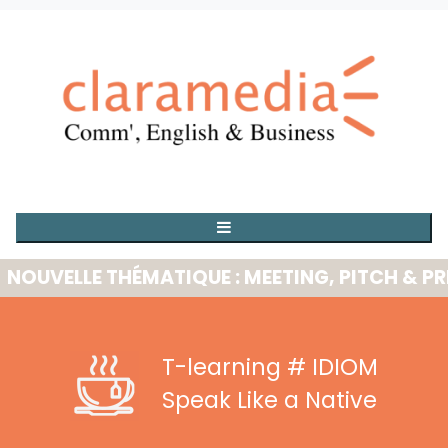
VELLE THÉMATIQUE : MEETING, PITCH & PRESE
T-learning
# IDIOM
Speak Like a Native