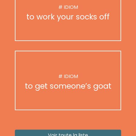
# IDIOM
to work your socks off
# IDIOM
to get someone’s goat
Voir toute la liste