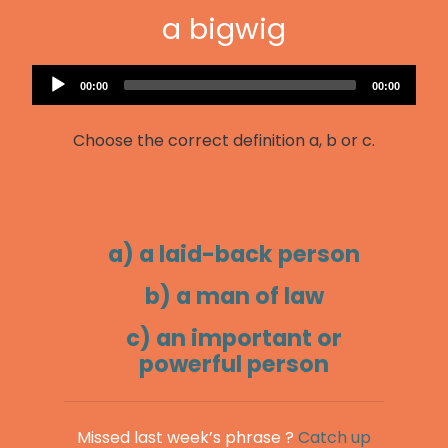
a bigwig
Audio
Current
Total
00:00
00:00
Player
time
duration
Choose the correct definition a, b or c.
a) a laid-back person
b) a man of law
c) an important or
powerful person
Missed last week’s phrase ?
Catch up