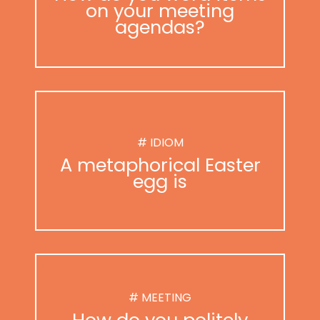
on your meeting
agendas?
# IDIOM
A metaphorical Easter
egg is
# MEETING
How do you politely