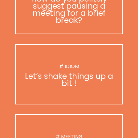
suggest pausing a
meeting for a brief
break?
# IDIOM
Let’s shake things up a
bit !
# MEETING