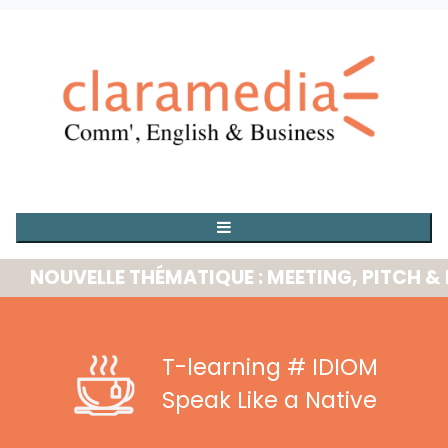
OUVELLE THÉMATIQUE : MEETING, PITCH & PRE
T-learning
# IDIOM
Speak Like a Native