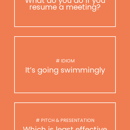
What do you do if you
resume a meeting?
# IDIOM
It’s going swimmingly
# PITCH & PRESENTATION
Which is least effective