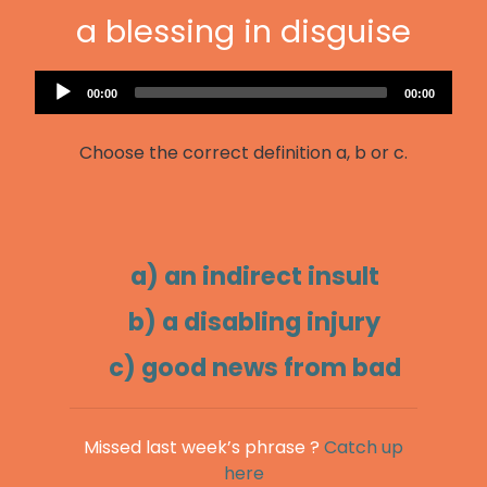
a blessing in disguise
Audio
Current
Total
00:00
00:00
Player
time
duration
Choose the correct definition a, b or c.
a) an indirect insult
b) a disabling injury
c) good news from bad
Missed last week’s phrase ?
Catch up
here