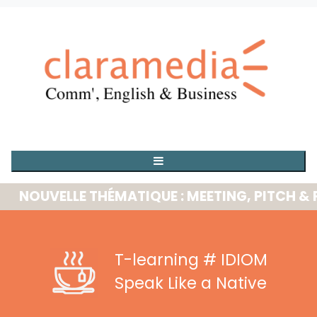
OUVELLE THÉMATIQUE : MEETING, PITCH & PRE
T-learning
# IDIOM
Speak Like a Native