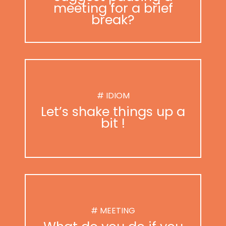
meeting for a brief
break?
# IDIOM
Let’s shake things up a
bit !
# MEETING