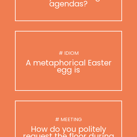
agendas?
# IDIOM
A metaphorical Easter
egg is
# MEETING
How do you politely
request the floor during