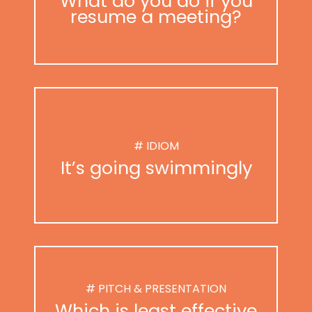
What do you do if you
resume a meeting?
# IDIOM
It’s going swimmingly
# PITCH & PRESENTATION
Which is least effective