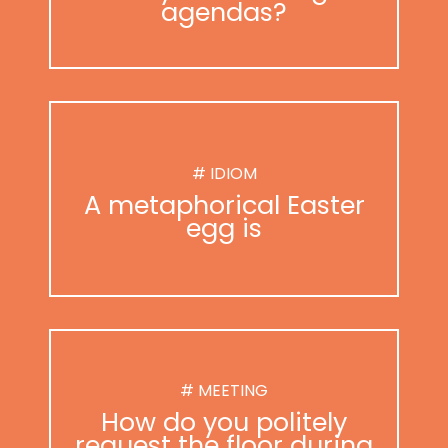
agendas?
# IDIOM
A metaphorical Easter
egg is
# MEETING
How do you politely
request the floor during