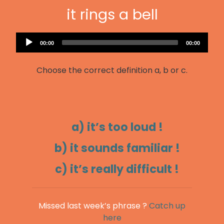
it rings a bell
Audio
Current
Total
00:00
00:00
Player
time
duration
Choose the correct definition a, b or c.
a) it’s too loud !
b) it sounds familiar !
c) it’s really difficult !
Missed last week’s phrase ?
Catch up
here