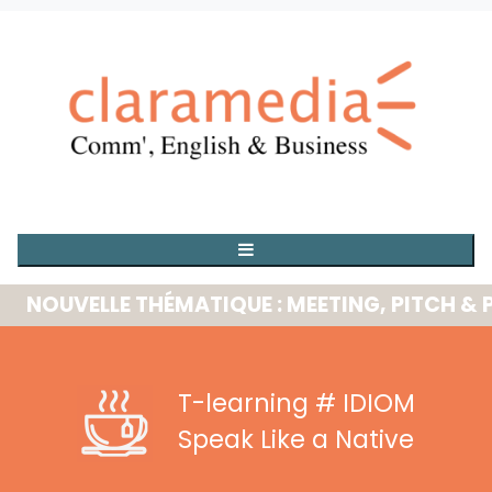
OUVELLE THÉMATIQUE : MEETING, PITCH & PRE
T-learning
# IDIOM
Speak Like a Native