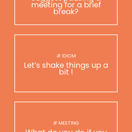
meeting for a brief
break?
# IDIOM
Let’s shake things up a
bit !
# MEETING