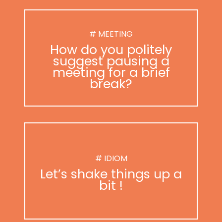
# MEETING
How do you politely
suggest pausing a
meeting for a brief
break?
# IDIOM
Let’s shake things up a
bit !