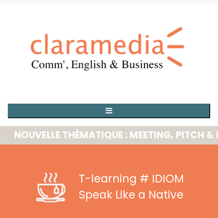
OUVELLE THÉMATIQUE : MEETING, PITCH & PRE
T-learning
# IDIOM
Speak Like a Native