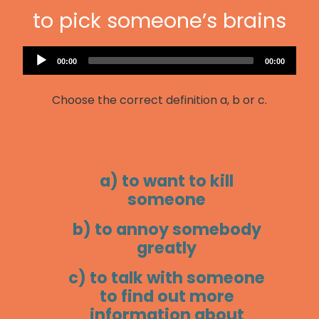
to pick someone’s brains
Audio
Current
Total
00:00
00:00
Player
time
duration
Choose the correct definition a, b or c.
a) to want to kill
someone
b) to annoy somebody
greatly
c) to talk with someone
to find out more
information about