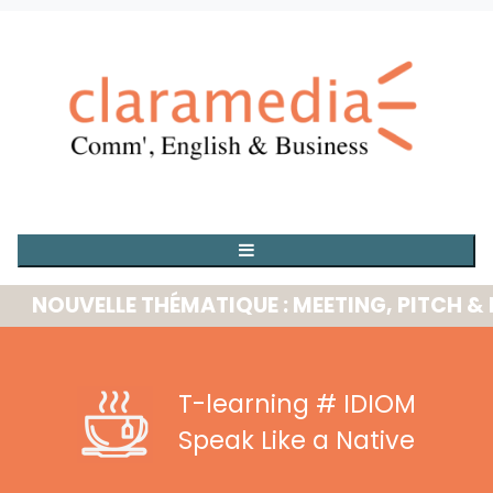
OUVELLE THÉMATIQUE : MEETING, PITCH & PRE
T-learning
# IDIOM
Speak Like a Native