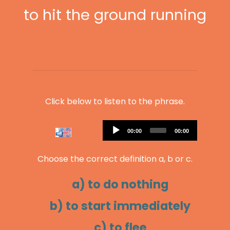
to hit the ground running
Click below to listen to the phrase.
Audio
Current
Total
00:00
00:00
Player
time
duration
Choose the correct definition a, b or c.
a) to do nothing
b) to start immediately
c) to flee