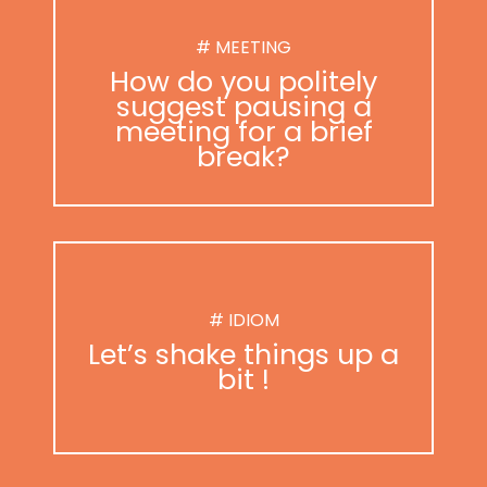
# MEETING
How do you politely
suggest pausing a
meeting for a brief
break?
# IDIOM
Let’s shake things up a
bit !