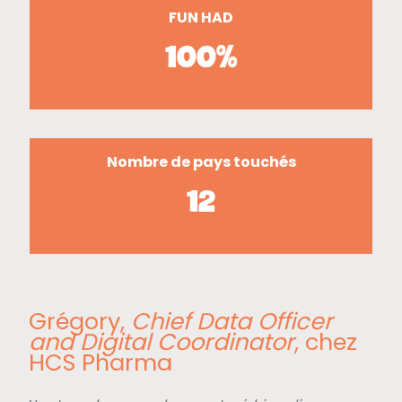
FUN HAD
100%
Nombre de pays touchés
12
Grégory,
Chief Data Officer
and Digital Coordinator
, chez
HCS Pharma