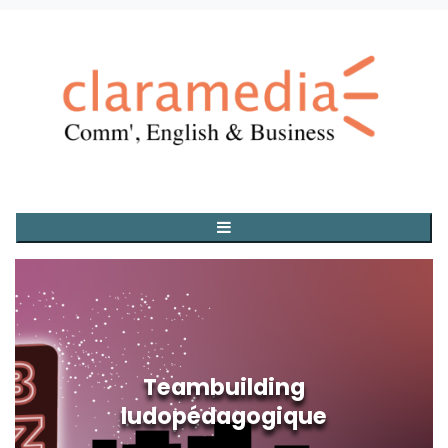
Teambuilding
ludopédagogique