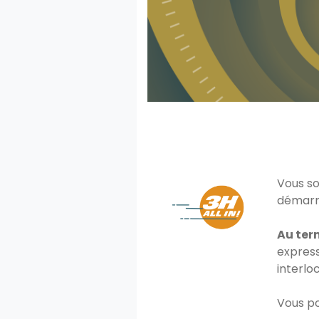
Vous so
démarra
Au ter
express
interlo
Vous po