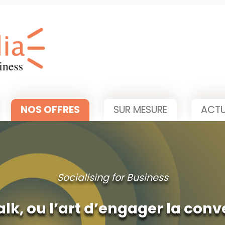
NOS OFFRES
SUR MESURE
ACTU
Socialising for Business
alk, ou l’art d’engager la conv