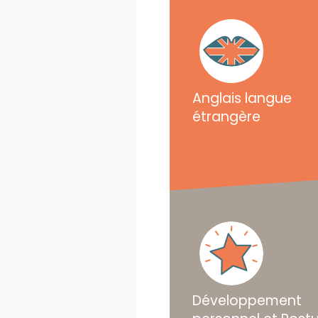
Anglais langue
étrangère
Développement