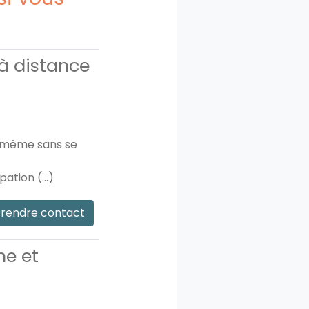
à distance
e même sans se
ation (...)
rendre contact
me et