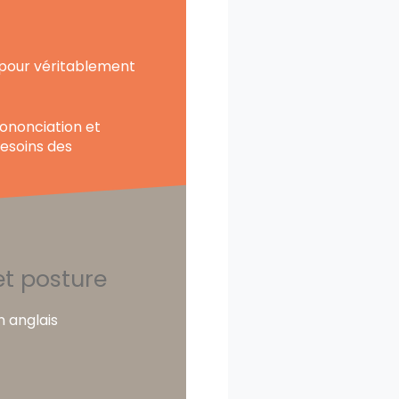
 pour véritablement
rononciation et
besoins des
t posture
n anglais