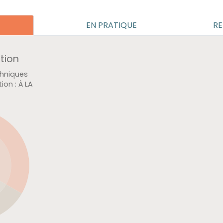
EN PRATIQUE
RE
ation
t
sture
:
À