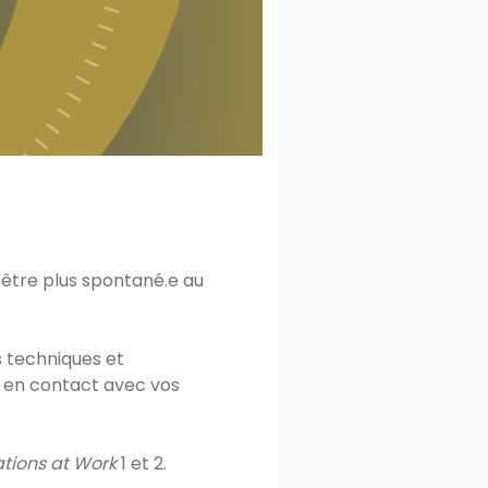
 être plus spontané.e au
s techniques et
r en contact avec vos
tions at Work
1 et 2.