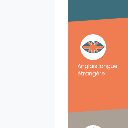
Anglais langue
étrangère