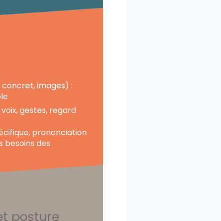
 concret, images) :
le
voix, gestes, regard
cifique, prononciation
es besoins des
t posture