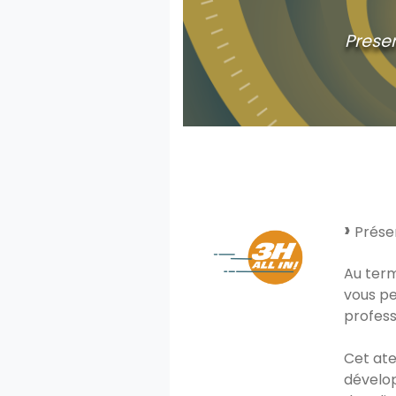
Prese
Présen
Au term
vous pe
profess
Cet ate
dévelop