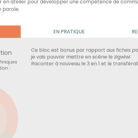
er en atelier pour développer une compétence de commun
e parole.
EN PRATIQUE
RE
Ce bloc est bonus par rapport aux fiches pa
ation
je vais pouvoir mettre en scène le zigwiwi
chniques
Raconter à nouveau le 3 en 1 et le transféra
ion
:
T