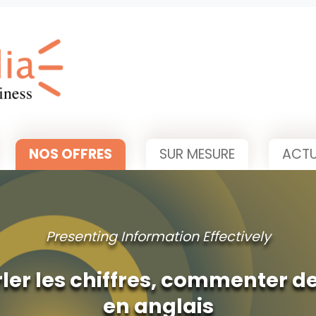
NOS OFFRES
SUR MESURE
ACTU
Presenting Information Effectively
rler les chiffres, commenter de
en anglais