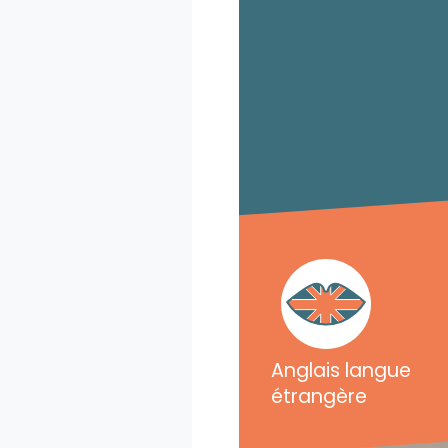
Anglais langue
étrangère