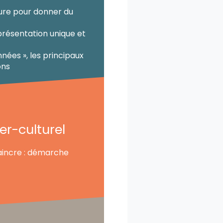
ure pour donner du
 présentation unique et
nées », les principaux
ons
er-culturel
vaincre : démarche