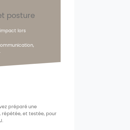
t posture
’impact lors
communication,
.
vez préparé une
, répétée, et testée, pour
J.