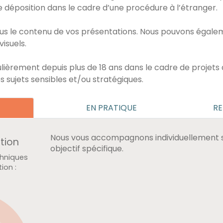
e déposition dans le cadre d’une procédure à l’étranger.
us le contenu de vos présentations. Nous pouvons égalem
isuels.
lièrement depuis plus de 18 ans dans le cadre de projets q
es sujets sensibles et/ou stratégiques.
EN PRATIQUE
RE
Nous vous accompagnons individuellement su
ation
objectif spécifique.
t
sture
:
T